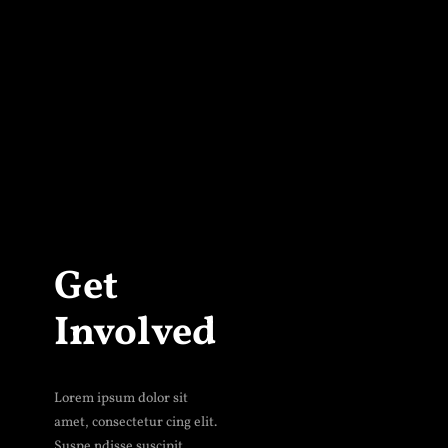
Get
Involved
Lorem ipsum dolor sit
amet, consectetur cing elit.
Suspe ndisse suscipit